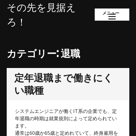
コ
その先を見据え
ン
メニュー
テ
ろ！
ン
ツ
へ
ス
カテゴリー:
退職
キ
ッ
プ
定年退職まで働きにく
い職種
システムエンジニアが働くIT系の企業でも、定
年退職の時期は就業規則によって定められてい
ます。
通常は60歳か65歳と定めれていて、終身雇用を