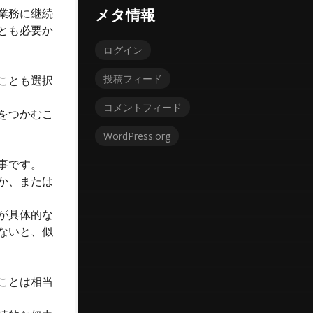
業務に継続
メタ情報
とも必要か
ログイン
投稿フィード
ことも選択
コメントフィード
をつかむこ
WordPress.org
事です。
か、または
が具体的な
ないと、似
ことは相当