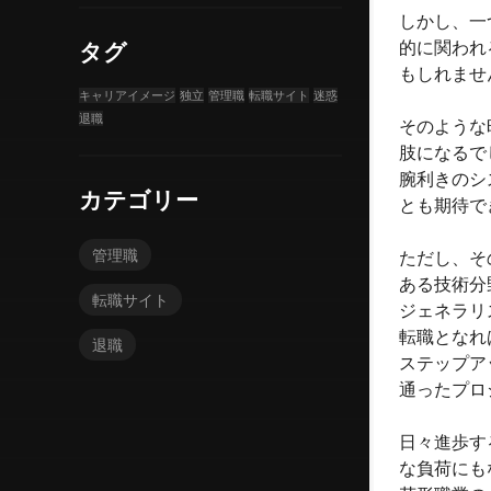
しかし、一
的に関われ
タグ
もしれませ
キャリアイメージ
独立
管理職
転職サイト
迷惑
退職
そのような
肢になるで
腕利きのシ
カテゴリー
とも期待で
管理職
ただし、そ
ある技術分
転職サイト
ジェネラリ
転職となれ
退職
ステップア
通ったプロ
日々進歩す
な負荷にも