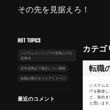
コ
その先を見据えろ！
ン
テ
ン
ツ
へ
ス
HOT TOPICS
キ
カテゴ
ッ
システムエンジニアの退職上の注
プ
意事項
転職
定年退職まで働きにくい職種
転職の際のキャリアイメージ
システムエ
ITを駆使
ど、前向き
最近のコメント
と思います